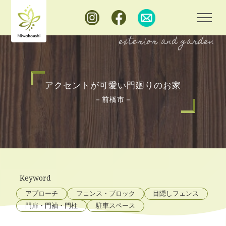
群馬県前橋市の外構・エクステリア・庭リフォーム
exterior and garden
アクセントが可愛い門廻りのお家
－前橋市－
Keyword
アプローチ
フェンス・ブロック
目隠しフェンス
門扉・門袖・門柱
駐車スペース