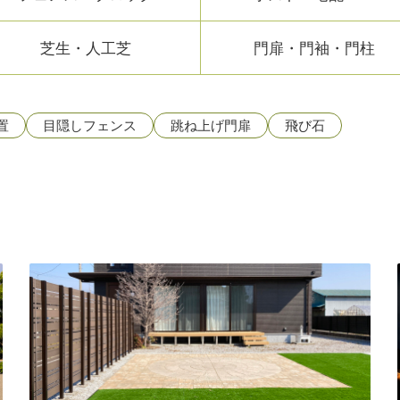
芝生・人工芝
門扉・門袖・門柱
置
目隠しフェンス
跳ね上げ門扉
飛び石