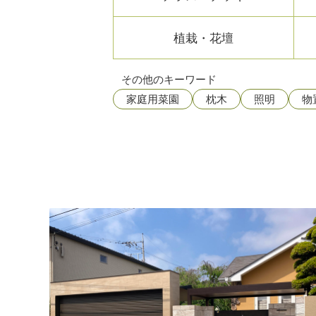
植栽・花壇
その他のキーワード
家庭用菜園
枕木
照明
物