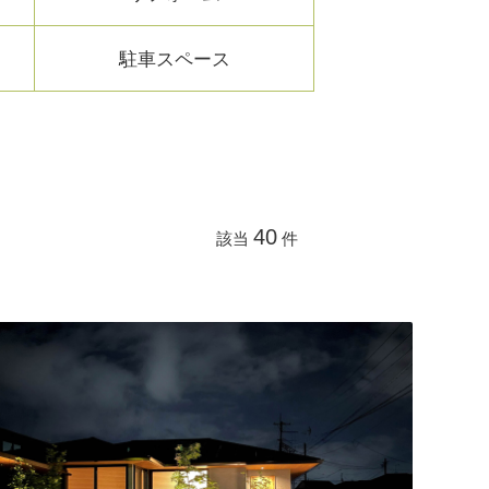
駐車スペース
40
該当
件