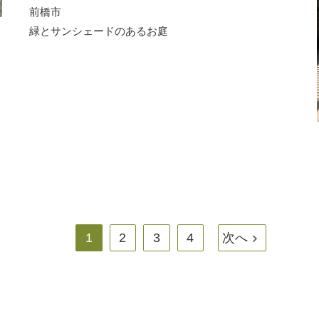
前橋市
緑とサンシェードのあるお庭
1
2
3
4
次へ